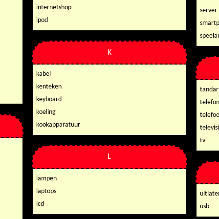
internetshop
server
ipod
smart
speel
K
kabel
kenteken
tandar
keyboard
telefon
koeling
telefo
kookapparatuur
televis
tv
L
lampen
laptops
uitlate
lcd
usb