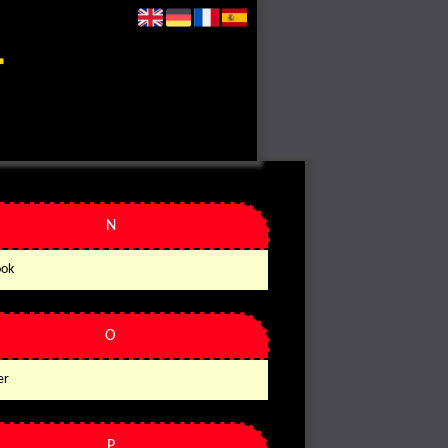
N
ook
O
er
P