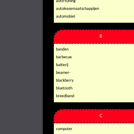
auto-tuning
autoleasemaatschappijen
automobiel
B
banden
barbecue
batterij
beamer-
blackberry
bluetooth
breedband
C
computer