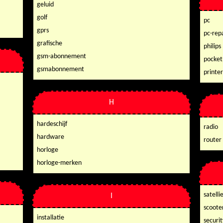
geluid
golf
pc
gprs
pc-rep
grafische
philips
gsm-abonnement
pocket
gsmabonnement
printer
H
hardeschijf
radio
hardware
router
horloge
horloge-merken
satelli
I
scoote
installatie
securit