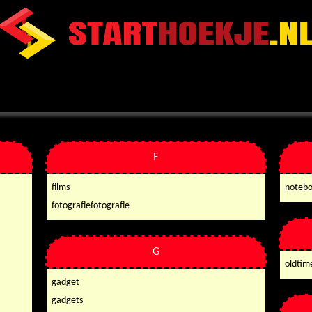
F
films
noteb
fotografiefotografie
G
oldtim
gadget
gadgets