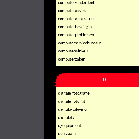
computer-onderdeel
computeradvies
computerapparatuur
computerbeveiliging
computerproblemen
computerservicebureaus
computerwinkels
computerzaken
D
digitale-fotografie
digitale-fotolijst
digitale-televisie
digitaletv
dj-equipment
duurzaam